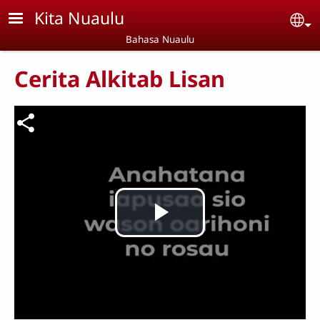
Skip to main content
Kita Nuaulu
Se
Bahasa Nuaulu
Cerita Alkitab Lisan
Berkas video
Putar
Video