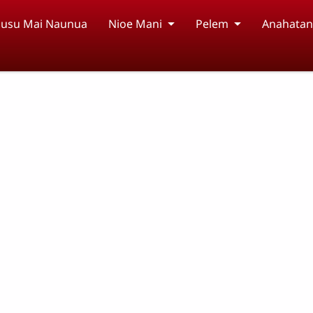
usu Mai Naunua
Nioe Mani
Pelem
Anahatan